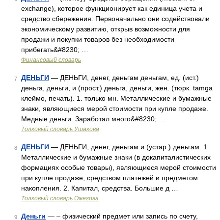
exchange), которое функционирует как единица учета и
средство сбережения. Первоначально они содействовали
экономическому развитию, открыв возможности для
продажи и покупки товаров без необходимости
прибегать&#8230; …
Финансовый словарь
ДЕНЬГИ
— ДЕНЬГИ, денег, деньгам деньгам, ед. (ист.)
7
деньга, деньги, и (прост.) деньга, деньги, жен. (тюрк. tamga
клеймо, печать). 1. только мн. Металлические и бумажные
знаки, являющиеся мерой стоимости при купле продаже.
Медные деньги. Заработал много&#8230; …
Толковый словарь Ушакова
ДЕНЬГИ
— ДЕНЬГИ, денег, деньгам и (устар.) деньгам. 1.
8
Металлические и бумажные знаки (в докапиталистических
формациях особые товары), являющиеся мерой стоимости
при купле продаже, средством платежей и предметом
накопления. 2. Капитал, средства. Большие д …
Толковый словарь Ожегова
Деньги
— – физический предмет или запись по счету,
9