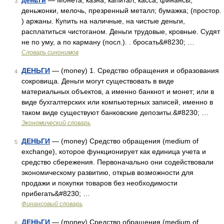
деньги
— Монета, казна, капитал, касса, финансы;
3
деньжонки, мелочь, презренный металл; бумажка; (простор.
) аржаны. Купить на наличные, на чистые деньги,
расплатиться чистоганом. Деньги трудовые, кровные. Судят
не по уму, а по карману (посл.). . бросать&#8230; …
Словарь синонимов
ДЕНЬГИ
— (money) 1. Средство обращения и образования
4
сокровища. Деньги могут существовать в виде
материальных объектов, а именно банкнот и монет; или в
виде бухгалтерских или компьютерных записей, именно в
таком виде существуют банковские депозиты.&#8230; …
Экономический словарь
ДЕНЬГИ
— (money) Средство обращения (medium of
5
exchange), которое функционирует как единица учета и
средство сбережения. Первоначально они содействовали
экономическому развитию, открыв возможности для
продажи и покупки товаров без необходимости
прибегать&#8230; …
Финансовый словарь
ДЕНЬГИ
— (money) Средство обращения (medium of
6