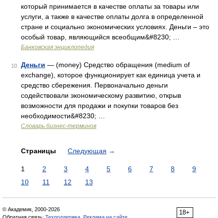
который принимается в качестве оплаты за товары или
услуги, а также в качестве оплаты долга в определенной
стране и социально экономических условиях. Деньги – это
особый товар, являющийся всеобщим&#8230; …
Банковская энциклопедия
Деньги
— (money) Средство обращения (medium of
10
exchange), которое функционирует как единица учета и
средство сбережения. Первоначально деньги
содействовали экономическому развитию, открыв
возможности для продажи и покупки товаров без
необходимости&#8230; …
Словарь бизнес-терминов
Страницы
Следующая
→
1
2
3
4
5
6
7
8
9
10
11
12
13
© Академик, 2000-2026
18+
Обратная связь:
Техподдержка
,
Реклама на сайте